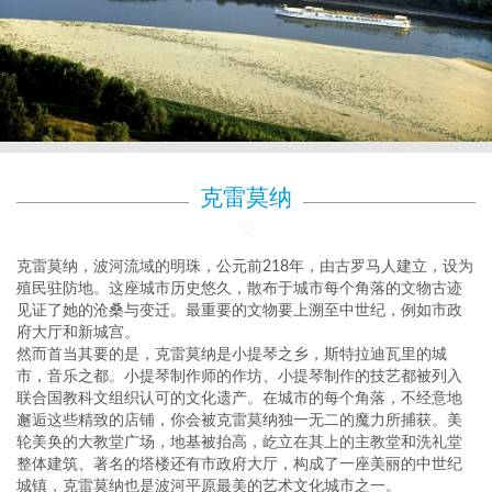
克雷莫纳
克雷莫纳，波河流域的明珠，公元前218年，由古罗马人建立，设为
殖民驻防地。这座城市历史悠久，散布于城市每个角落的文物古迹
见证了她的沧桑与变迁。最重要的文物要上溯至中世纪，例如市政
府大厅和新城宫。
然而首当其要的是，克雷莫纳是小提琴之乡，斯特拉迪瓦里的城
市，音乐之都。小提琴制作师的作坊、小提琴制作的技艺都被列入
联合国教科文组织认可的文化遗产。在城市的每个角落，不经意地
邂逅这些精致的店铺，你会被克雷莫纳独一无二的魔力所捕获。美
轮美奂的大教堂广场，地基被抬高，屹立在其上的主教堂和洗礼堂
整体建筑、著名的塔楼还有市政府大厅，构成了一座美丽的中世纪
城镇，克雷莫纳也是波河平原最美的艺术文化城市之一。