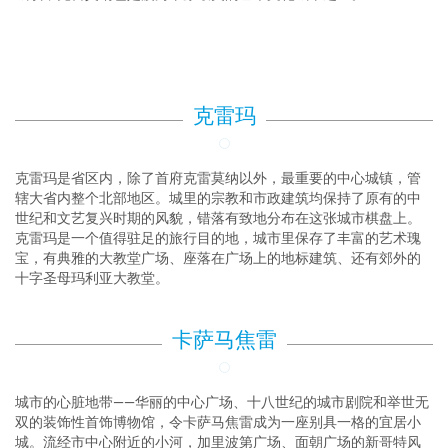
克雷玛
克雷玛是省区内，除了首府克雷莫纳以外，最重要的中心城镇，管
辖大省内整个北部地区。城里的宗教和市政建筑均保持了原有的中
世纪和文艺复兴时期的风貌，错落有致地分布在这张城市棋盘上。
克雷玛是一个值得驻足的旅行目的地，城市里保存了丰富的艺术瑰
宝，有典雅的大教堂广场、座落在广场上的地标建筑、还有郊外的
十字圣母玛利亚大教堂。
卡萨马焦雷
城市的心脏地带——华丽的中心广场、十八世纪的城市剧院和举世无
双的装饰性首饰博物馆，令卡萨马焦雷成为一座别具一格的宜居小
城。流经市中心附近的小河，加里波第广场、面朝广场的新哥特风