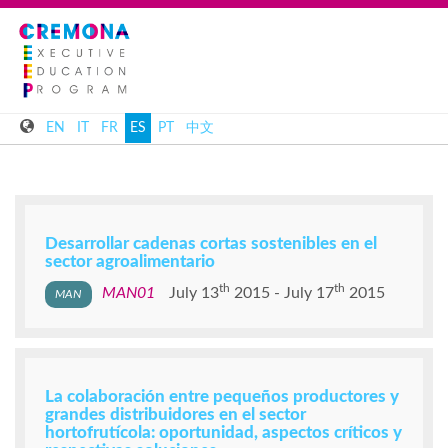
EN
IT
FR
ES
PT
中文
Desarrollar cadenas cortas sostenibles en el
sector agroalimentario
th
th
MAN01
July 13
2015
July 17
2015
La colaboración entre pequeños productores y
grandes distribuidores en el sector
hortofrutícola: oportunidad, aspectos críticos y