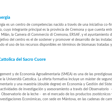
nergia
rgia es un centro de competencias nacido a través de una iniciativa co-f
o, cuyo integrante principal es la provincia de Cremona y que cuenta ent
de Milán, la Camera di Commercio di Cremona, ERSAF, y el ayuntamiento 
jetivo del centro es el de sostener y promover el desarrollo de las instala
ndo el uso de los recursos disponibles en términos de biomasas tratadas 
attolica del Sacro Cuore
gement y de Economía Agroalimentaria (SMEA) es una de las prestigiosa
 la Università Cattolica. La oferta formativa incluye un máster de segund
entario y una maestría (double degree) en Economía y Gestión del Sist
 actividades de investigación y asesoramiento a través del Observatorio -
bservatorio de la leche - en el mercado de los productos zootécnicos 
nvestigaciones Económicas, con sede en Mántova, en las cadenas de car