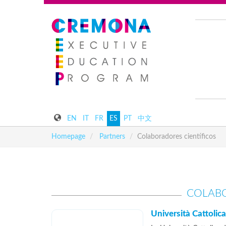
EN
IT
FR
ES
PT
中文
Homepage
Partners
Colaboradores científicos
COLABO
Università Cattolic