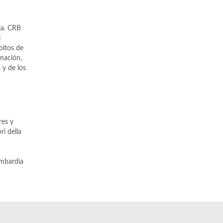
ia. CRB
l
bitos de
rmación,
 y de los
res y
ri della
ombardia