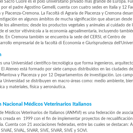
del Sacro Cuore es el polo universitario privado más grande de Europa. F
por el padre Agostino Gemelli, cuenta con cuatro sedes en Italia y 12 Fa
 y Piacenza-Cremona. La Facoltà di Agraria de Piacenza y Cremona desar
vestigación en algunos ámbitos de mucha significación que abarcan desde 
de los alimentos; desde los productos vegetales y animales al cuidado de 
e el sector vitivinícola a la economía agroalimentaria, incluyendo tambié
te. En Cremona también se encuentra la sede del CERSI, el Centro de
sarrollo empresarial de la facoltà di Economia e Giurisprudenza dell’Univers
n
es una Universidad científico-tecnológica que forma ingenieros, arquitect
. El Ateneo está formado por siete campus distribuidos en las ciudades de
Mantova y Piacenza y por 12 Departamentos de investigación. Los camp
 la Universidad se distribuyen en macro-áreas como: medio ambiente, bie
ica y materiales, física y aeronáutica.
 Nacional Médicos Veterinarios Italianos
de Médicos Veterinarios de Italianos (ANMVI) es una federación de asoci
as creada en 1999 con el fin de implementar proyectos de recualificación 
ria. Cuenta con 21 asociaciones federadas, entre las cuales se destacan: 
SIVAE, SIVAL, SIVAR, SIVE, SIVAR, SIVE y SOVI.