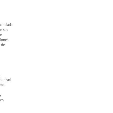
inanciada
re sus
de
ciones
y de
s
o nivel
ema
y
nes