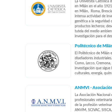
La Università Cattolica 
en Milán en el año 1921 
en Milán, Roma, Brescia
intensa actividad de in
genética a la seguridad 
productos lecheros; desd
tutela del medio ambien
investigación para el de
Politécnico de Milá
El Politécnico de Milán 
diseñadores industriales
Como, Lecco, Cremona, 
investigación que sigue
culturales, energía, quím
ANMVI - Asociación
La Asociación Nacional 
profesionales veterinari
de la profesión veterina
ANVIM, SCIVAC, SISCA, 