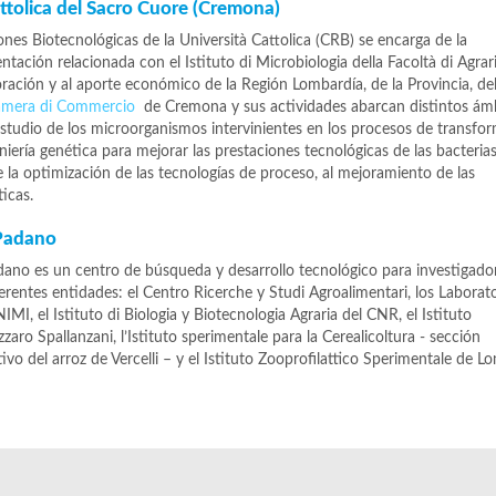
ttolica del Sacro Cuore (Cremona)
ones Biotecnológicas de la Università Cattolica (CRB) se encarga de la
ntación relacionada con el Istituto di Microbiologia della Facoltà di Agrar
oración y al aporte económico de la Región Lombardía, de la Provincia, de
mera di Commercio
de Cremona y sus actividades abarcan distintos ám
estudio de los microorganismos intervinientes en los procesos de transfo
eniería genética para mejorar las prestaciones tecnológicas de las bacterias
 la optimización de las tecnologías de proceso, al mejoramiento de las
icas.
 Padano
dano es un centro de búsqueda y desarrollo tecnológico para investigado
erentes entidades: el Centro Ricerche y Studi Agroalimentari, los Laborato
NIMI, el Istituto di Biologia y Biotecnologia Agraria del CNR, el Istituto
zaro Spallanzani, l’Istituto sperimentale para la Cerealicoltura - sección
tivo del arroz de Vercelli – y el Istituto Zooprofilattico Sperimentale de L