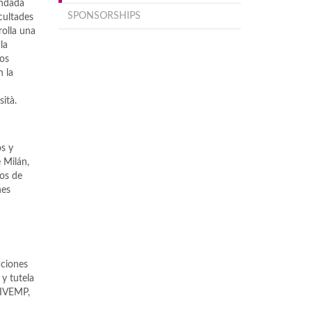
undada
SPONSORSHIPS
cultades
rolla una
la
los
n la
ità.
os y
 Milán,
os de
nes
aciones
y tutela
AIVEMP,