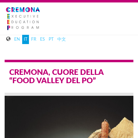
EN
IT
FR
ES
PT
中文
CREMONA, CUORE DELLA
“FOOD VALLEY DEL PO”