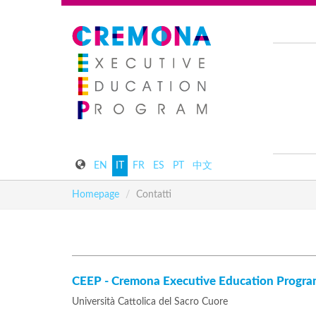
EN
IT
FR
ES
PT
中文
Homepage
Contatti
CEEP - Cremona Executive Education Progr
Università Cattolica del Sacro Cuore