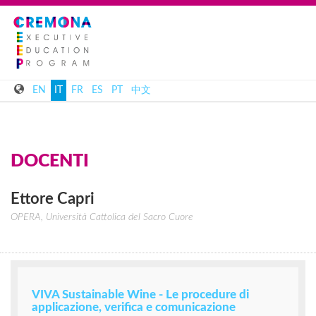
EN
IT
FR
ES
PT
中文
DOCENTI
Ettore
Capri
OPERA, Università Cattolica del Sacro Cuore
VIVA Sustainable Wine - Le procedure di
applicazione, verifica e comunicazione