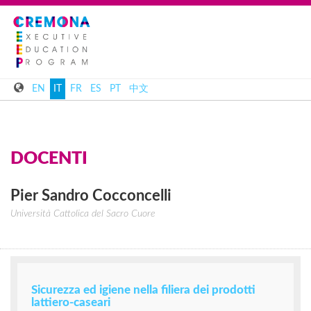
EN
IT
FR
ES
PT
中文
DOCENTI
Pier Sandro
Cocconcelli
Università Cattolica del Sacro Cuore
Sicurezza ed igiene nella filiera dei prodotti
lattiero-caseari