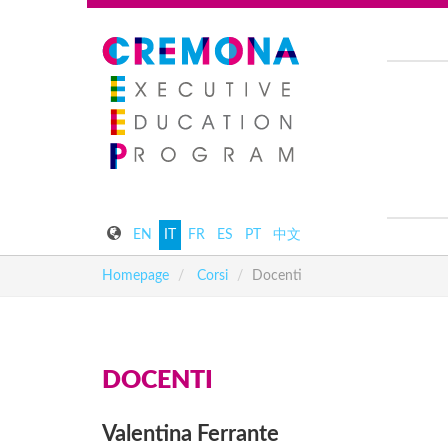
EN
IT
FR
ES
PT
中文
Homepage
Corsi
Docenti
DOCENTI
Valentina
Ferrante