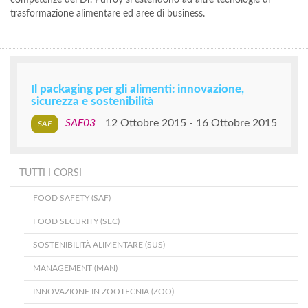
competenze del Dr. Purroy si estendono ad altre tecnologie di
trasformazione alimentare ed aree di business.
Il packaging per gli alimenti: innovazione,
sicurezza e sostenibilità
SAF03
12 Ottobre 2015
16 Ottobre 2015
TUTTI I CORSI
FOOD SAFETY (SAF)
FOOD SECURITY (SEC)
SOSTENIBILITÀ ALIMENTARE (SUS)
MANAGEMENT (MAN)
INNOVAZIONE IN ZOOTECNIA (ZOO)