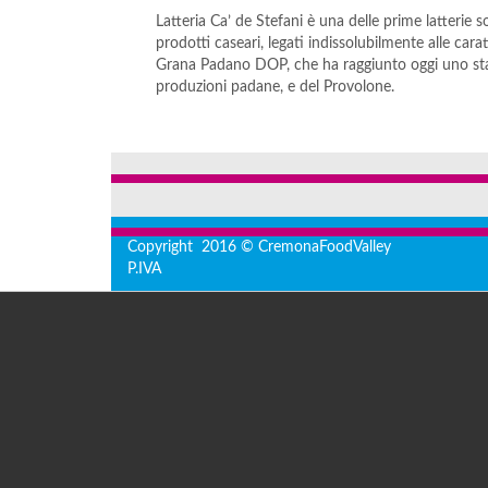
Latteria Ca’ de Stefani è una delle prime latterie s
prodotti caseari, legati indissolubilmente alle carat
Grana Padano DOP, che ha raggiunto oggi uno stan
produzioni padane, e del Provolone.
Copyright 2016 © CremonaFoodValley
P.IVA