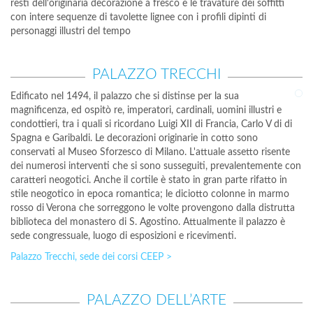
resti dell'originaria decorazione a fresco e le travature dei soffitti
con intere sequenze di tavolette lignee con i profili dipinti di
personaggi illustri del tempo
PALAZZO TRECCHI
Edificato nel 1494, il palazzo che si distinse per la sua
magnificenza, ed ospitò re, imperatori, cardinali, uomini illustri e
condottieri, tra i quali si ricordano Luigi XII di Francia, Carlo V di di
Spagna e Garibaldi. Le decorazioni originarie in cotto sono
conservati al Museo Sforzesco di Milano. L'attuale assetto risente
dei numerosi interventi che si sono susseguiti, prevalentemente con
caratteri neogotici. Anche il cortile è stato in gran parte rifatto in
stile neogotico in epoca romantica; le diciotto colonne in marmo
rosso di Verona che sorreggono le volte provengono dalla distrutta
biblioteca del monastero di S. Agostino. Attualmente il palazzo è
sede congressuale, luogo di esposizioni e ricevimenti.
Palazzo Trecchi, sede dei corsi CEEP >
PALAZZO DELL’ARTE