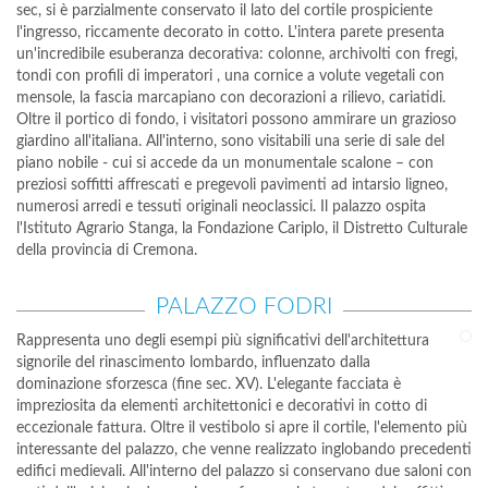
sec, si è parzialmente conservato il lato del cortile prospiciente
l'ingresso, riccamente decorato in cotto. L'intera parete presenta
un'incredibile esuberanza decorativa: colonne, archivolti con fregi,
tondi con profili di imperatori , una cornice a volute vegetali con
mensole, la fascia marcapiano con decorazioni a rilievo, cariatidi.
Oltre il portico di fondo, i visitatori possono ammirare un grazioso
giardino all'italiana. All'interno, sono visitabili una serie di sale del
piano nobile - cui si accede da un monumentale scalone – con
preziosi soffitti affrescati e pregevoli pavimenti ad intarsio ligneo,
numerosi arredi e tessuti originali neoclassici. Il palazzo ospita
l'Istituto Agrario Stanga, la Fondazione Cariplo, il Distretto Culturale
della provincia di Cremona.
PALAZZO FODRI
Rappresenta uno degli esempi più significativi dell'architettura
signorile del rinascimento lombardo, influenzato dalla
dominazione sforzesca (fine sec. XV). L'elegante facciata è
impreziosita da elementi architettonici e decorativi in cotto di
eccezionale fattura. Oltre il vestibolo si apre il cortile, l'elemento più
interessante del palazzo, che venne realizzato inglobando precedenti
edifici medievali. All'interno del palazzo si conservano due saloni con