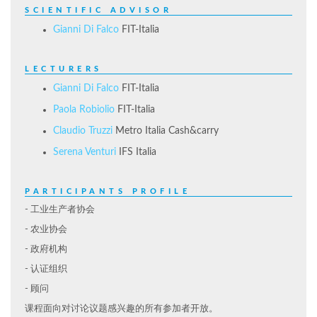
SCIENTIFIC ADVISOR
Gianni Di Falco
FIT-Italia
LECTURERS
Gianni Di Falco
FIT-Italia
Paola Robiolio
FIT-Italia
Claudio Truzzi
Metro Italia Cash&carry
Serena Venturi
IFS Italia
PARTICIPANTS PROFILE
- 工业生产者协会
- 农业协会
- 政府机构
- 认证组织
- 顾问
课程面向对讨论议题感兴趣的所有参加者开放。