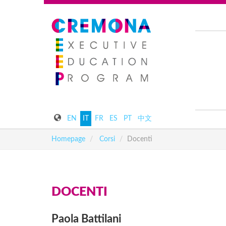
EN
IT
FR
ES
PT
中文
Homepage
Corsi
Docenti
DOCENTI
Paola
Battilani