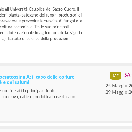
e all’Università Cattolica del Sacro Cuore. Il
azioni pianta-patogeno dei funghi produttori di
prevedere e prevenire la crescita di funghi e la
ltura sostenibile. Tra le sue principali
erca internazionale in agricoltura della Nigeria,
), Istituto di scienze delle produzioni
SA
cratossina A: il caso delle colture
fè e dei salumi
25 Maggio 2
e considerati la principale fonte
29 Maggio 2
ucco d’uva, caffè e prodotti a base di carne