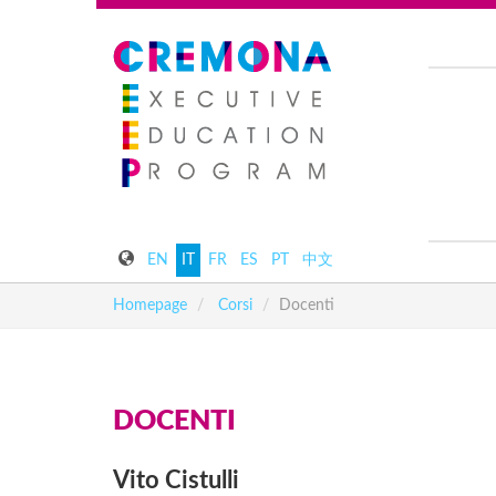
EN
IT
FR
ES
PT
中文
Homepage
Corsi
Docenti
DOCENTI
Vito
Cistulli