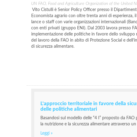
UN FAO, Food and Agriculture Organization of the United N
Vito Cistulli è Senior Policy Officer presso il Dipartime
Economista agrario con oltre trenta anni di esperienza, il d
lance o staff con varie organizzazioni internazionali (B
con enti privati (gruppo ENI). Dal 2003 lavora presso F
implementazione delle politiche in favore dello sviluppo 
del lavoro della FAO in abito di Protezione Social e dell’ini
di sicurezza alimentare.
L'approccio territoriale in favore della sic
delle politiche alimentari
Basandosi sul modello delle “4 I” proposto da FAO pe
la nutrizione e la sicurezza alimentare attraverso un a
Leggi »